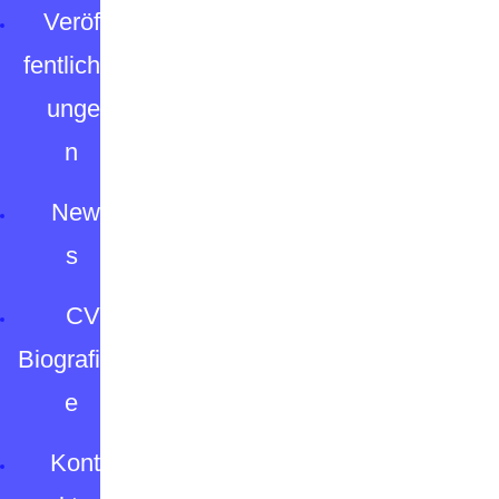
Veröf
fentlich
unge
n
New
s
CV
Biografi
e
Kont