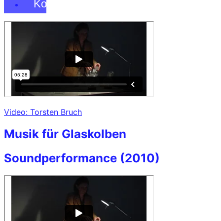
Kontakt
Video: Torsten Bruch
Musik für Glaskolben
Soundperformance (2010)