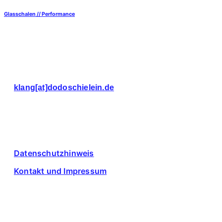
Glasschalen // Performance
Dodo Schielein
klang[at]dodoschielein.de
© 2026
Rechtliches
Datenschutzhinweis
Kontakt und Impressum
Suche