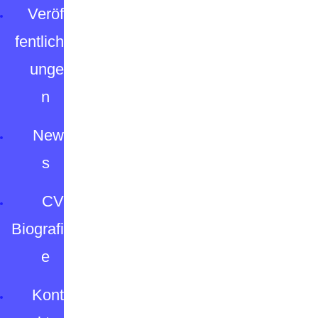
Veröf
fentlich
unge
n
New
s
CV
Biografi
e
Kont