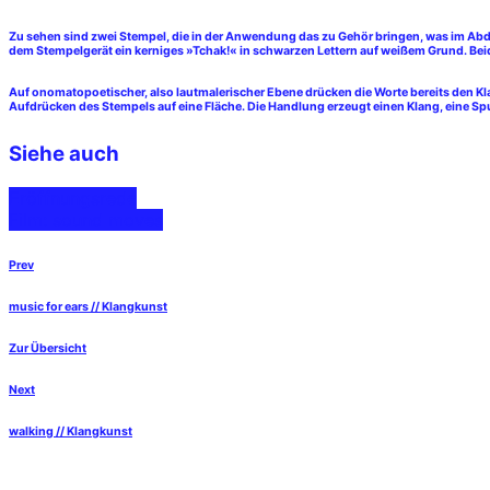
Zu sehen sind zwei Stempel, die in der Anwendung das zu Gehör bringen, was im Abdru
dem Stempelgerät ein kerniges »Tchak!« in schwarzen Lettern auf weißem Grund. Beid
Auf onomatopoetischer, also lautmalerischer Ebene drücken die Worte bereits den Kl
Aufdrücken des Stempels auf eine Fläche. Die Handlung erzeugt einen Klang, eine Spur
Siehe auch
Eröffnungsrede
Film: sound moves
Prev
music for ears // Klangkunst
Zur Übersicht
Next
walking // Klangkunst