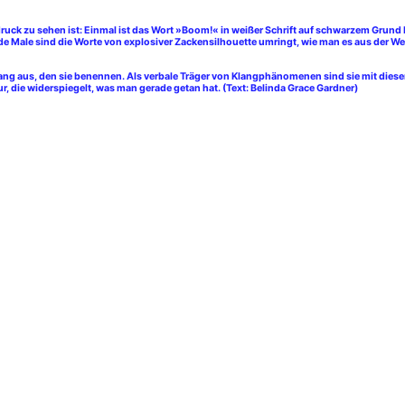
ck zu sehen ist: Einmal ist das Wort »Boom!« in weißer Schrift auf schwarzem Grund Er
e Male sind die Worte von explosiver Zackensilhouette umringt, wie man es aus der We
ang aus, den sie benennen. Als verbale Träger von Klangphänomenen sind sie mit diesen
, die widerspiegelt, was man gerade getan hat. (Text: Belinda Grace Gardner)