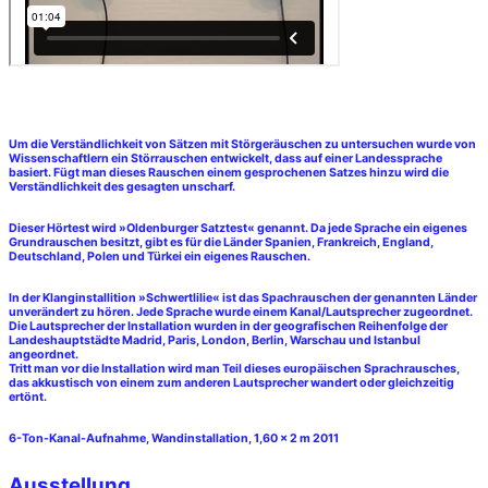
Um die Verständlichkeit von Sätzen mit Störgeräuschen zu untersuchen wurde von
Wissenschaftlern ein Störrauschen entwickelt, dass auf einer Landessprache
basiert. Fügt man dieses Rauschen einem gesprochenen Satzes hinzu wird die
Verständlichkeit des gesagten unscharf.
Dieser Hörtest wird »Oldenburger Satztest« genannt. Da jede Sprache ein eigenes
Grundrauschen besitzt, gibt es für die Länder Spanien, Frankreich, England,
Deutschland, Polen und Türkei ein eigenes Rauschen.
In der Klanginstallition »Schwertlilie« ist das Spachrauschen der genannten Länder
unverändert zu hören. Jede Sprache wurde einem Kanal/Lautsprecher zugeordnet.
Die Lautsprecher der Installation wurden in der geografischen Reihenfolge der
Landeshauptstädte Madrid, Paris, London, Berlin, Warschau und Istanbul
angeordnet.
Tritt man vor die Installation wird man Teil dieses euro­päischen Sprachrausches,
das akkustisch von einem zum anderen Lautsprecher wandert oder gleichzeitig
ertönt.
6-Ton-Kanal-Aufnahme, Wandinstallation, 1,60 x 2 m 2011
Ausstellung